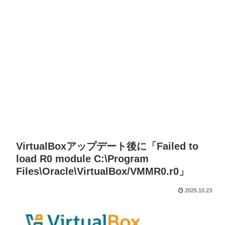
VirtualBoxアップデート後に「Failed to
load R0 module C:\Program
Files\Oracle\VirtualBox/VMMR0.r0」
2025.10.23