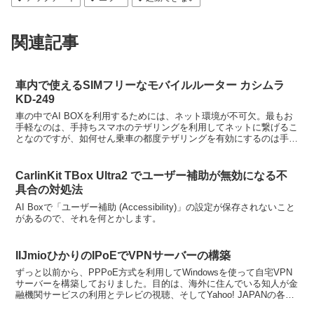
関連記事
車内で使えるSIMフリーなモバイルルーター カシムラ
KD-249
車の中でAI BOXを利用するためには、ネット環境が不可欠。最もお
手軽なのは、手持ちスマホのテザリングを利用してネットに繋げるこ
となのですが、如何せん乗車の都度テザリングを有効にするのは手間
です。MacroDroidなどを利用して、例えば車...
CarlinKit TBox Ultra2 でユーザー補助が無効になる不
具合の対処法
AI Boxで「ユーザー補助 (Accessibility)」の設定が保存されないこと
があるので、それを何とかします。
IIJmioひかりのIPoEでVPNサーバーの構築
ずっと以前から、PPPoE方式を利用してWindowsを使って自宅VPN
サーバーを構築しておりました。目的は、海外に住んでいる知人が金
融機関サービスの利用とテレビの視聴、そしてYahoo! JAPANの各種
サービスを利用できるようにするため...