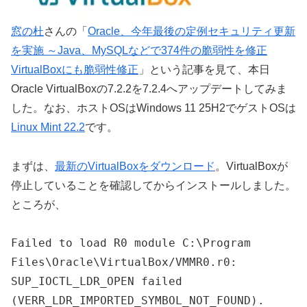
窓の杜
さんの「
Oracle、今年最後の定例セキュリティ更新
を実施 ～Java、MySQLなどで374件の脆弱性を修正
VirtualBoxにも脆弱性修正
」という記事を見て、本日
Oracle VirtualBoxの7.2.2を7.2.4へアップデートしてみま
した。なお、ホストOSはWindows 11 25H2でゲストOSは
Linux Mint 22.2
です。
まずは、
最新のVirtualBoxをダウンロード
。VirtualBoxが
停止していることを確認してからインストールしました。
ところが、
Failed to load R0 module C:\Program
Files\Oracle\VirtualBox/VMMR0.r0:
SUP_IOCTL_LDR_OPEN failed
(VERR_LDR_IMPORTED_SYMBOL_NOT_FOUND).