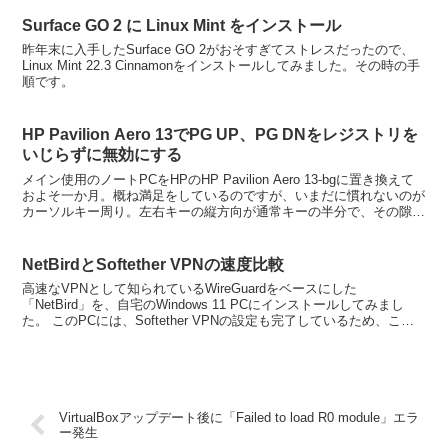
Surface GO 2 に Linux Mint をインストール
昨年末に入手したSurface GO 2がおそすぎてストレスだったので、
Linux Mint 22.3 Cinnamonをインストールしてみました。その時の手
順です。
HP Pavilion Aero 13でPG UP、PG DNをレジストリを
いじらずに無効にする
メイン使用のノートPCをHPのHP Pavilion Aero 13-bgに置き換えて
およそ一か月。概ね満足をしているのですが、いまだに慣れないのが
カーソルキー周り。左右キーの縦方向が通常キーの半分で、その隙間
に「PG UP」「PG DN」...
NetBirdとSoftether VPNの速度比較
高速なVPNとして知られているWireGuardをベースにした
「NetBird」を、自宅のWindows 11 PCにインストールしてみまし
た。 このPCには、Softether VPNの設定も完了しているため、この
二つで速度の比較をしてみ...
VirtualBoxアップデート後に「Failed to load R0 module」エラ
ー発生