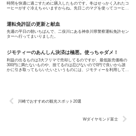
時間を快適に過ごすために購入したものです。冬はせっかく入れたコ
ーヒーがすぐ冷えちゃいますからね。先日このマグを使ってコーヒー
飲んでいたら、メッチャ服が濡れてしまったのです。ヤ...
運転免許証の更新と献血
先週の平日の朝いちばんで、二俣川にある神奈川県警察運転免許セン
ターへ行ってまいりました。
ジモティーのあんしん決済は極悪。使っちゃダメ！
利益の出るものは3大フリマで売却してるのですが、最低販売価格の
300円に満たないものや、捨てるのは忍びないので0円で良いから誰
かに引き取ってもらいたいというものには、ジモティーを利用してま
す。基本的に地元の方と現金のみでお取引しているのです...
川崎でおすすめの観光スポット20選
Wダイヤモンド富士