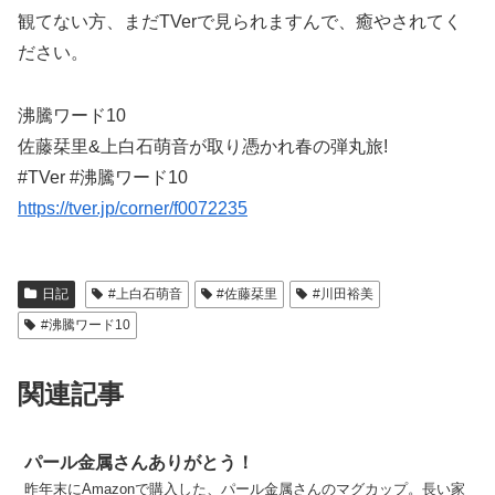
観てない方、まだTVerで見られますんで、癒やされてく
ださい。
沸騰ワード10
佐藤栞里&上白石萌音が取り憑かれ春の弾丸旅!
#TVer #沸騰ワード10
https://tver.jp/corner/f0072235
日記
#上白石萌音
#佐藤栞里
#川田裕美
#沸騰ワード10
関連記事
パール金属さんありがとう！
昨年末にAmazonで購入した、パール金属さんのマグカップ。長い家