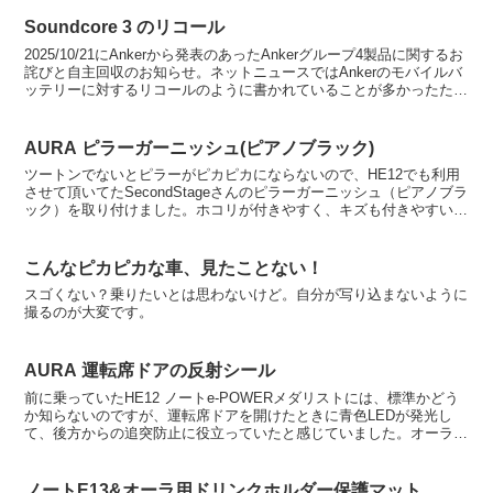
Soundcore 3 のリコール
2025/10/21にAnkerから発表のあったAnkerグループ4製品に関するお
詫びと自主回収のお知らせ。ネットニュースではAnkerのモバイルバ
ッテリーに対するリコールのように書かれていることが多かったため
気にしていなかったのですが、よ...
AURA ピラーガーニッシュ(ピアノブラック)
ツートンでないとピラーがピカピカにならないので、HE12でも利用
させて頂いてたSecondStageさんのピラーガーニッシュ（ピアノブラ
ック）を取り付けました。ホコリが付きやすく、キズも付きやすいの
ですが、ガマンも大切です。
こんなピカピカな車、見たことない！
スゴくない？乗りたいとは思わないけど。自分が写り込まないように
撮るのが大変です。
AURA 運転席ドアの反射シール
前に乗っていたHE12 ノートe-POWERメダリストには、標準かどう
か知らないのですが、運転席ドアを開けたときに青色LEDが発光し
て、後方からの追突防止に役立っていたと感じていました。オーラに
はもちろん同じLEDがついているだろうと思って...
ノートE13&オーラ用ドリンクホルダー保護マット