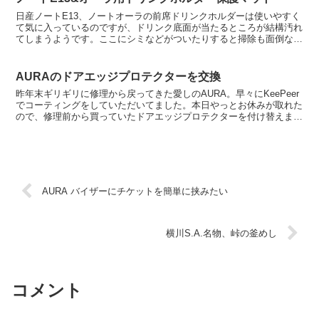
日産ノートE13、ノートオーラの前席ドリンクホルダーは使いやすく
て気に入っているのですが、ドリンク底面が当たるところが結構汚れ
てしまうようです。ここにシミなどがついたりすると掃除も面倒なの
で、シートを作ってみました。室内のあらゆるところを保...
AURAのドアエッジプロテクターを交換
昨年末ギリギリに修理から戻ってきた愛しのAURA。早々にKeePeer
でコーティングをしていただいてました。本日やっとお休みが取れた
ので、修理前から買っていたドアエッジプロテクターを付け替えまし
た。以前取り付けていたのは透明なものを使ってい...
AURA バイザーにチケットを簡単に挟みたい
横川S.A.名物、峠の釜めし
コメント