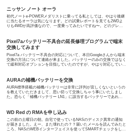
ニッサン ノート オーラ
初代ノートe-POWERメダリストに乗ってる私としては、やはり後継
に当たるオーラは気になります。どの試乗レポートを見ても2WDよ
りも4WDが高評価なので、一度乗ってみたいですね〜。どのグレー
ドなのかは調べてないのでアレなのですが、BOSEの...
Pixel7aバッテリー不具合の延長修理プログラムで端末
交換してみます
Pixel7a バッテリー不具合の対応について、本日Googleさんから端末
交換の方法について連絡が来ました。バッテリーのみの交換ではなく
て緩和対応オプションを目指していたのですが、やはり対応していた
だけないようで本体の交換対応となるようで...
AURAの補機バッテリーを交換
AURA標準搭載の補機バッテリーは非常に評判が宜しくないというの
を教えていただきまして、思い切って交換しちゃう事にいたしまし
た。恐らく「補機バッテリー LN1」に該当するバッテリーであれば
どれでも問題ないと思うのですが、今回はAmazonに...
WD Red の RMAを申し込み
この前の土曜日の朝。自宅で使っているNASのディスク異常の通知
が届きました。えー、また壊れたの？？届いたメールを読んでみたと
ころ、NASのWEBインターフェイスを使ってSMARTチェックをしな