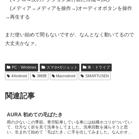
(メディア→メディアを操作→)オーディオボタンを操作
→再生する
まだ使い始めて間もないですが、なんとなく動いてるので
大丈夫かなァ。
PC・Windows
スマホ•ガジェット
車・ドライブ
#Android
3時間
Macrodroid
SMARTUSEN
関連記事
AURA 初めての毛ばたき
雨の少ないこの季節。青空駐車している車には結構ホコリがついてい
て、仕方なく折を見て洗車をしてました。洗車回数を減らそうと思
い、生まれて始めて「毛ばたき」に手を出してみました。なんかオー
ストリッチのものが良さげなのだけれど、初めてにしては高す...