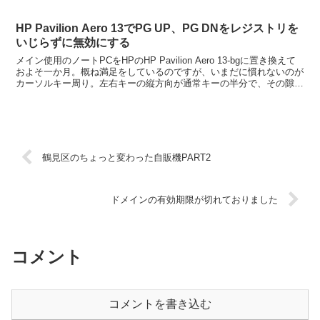
ければいけないらしい。早速実施してみたところ、終...
HP Pavilion Aero 13でPG UP、PG DNをレジストリを
いじらずに無効にする
メイン使用のノートPCをHPのHP Pavilion Aero 13-bgに置き換えて
およそ一か月。概ね満足をしているのですが、いまだに慣れないのが
カーソルキー周り。左右キーの縦方向が通常キーの半分で、その隙間
に「PG UP」「PG DN」...
鶴見区のちょっと変わった自販機PART2
ドメインの有効期限が切れておりました
コメント
コメントを書き込む