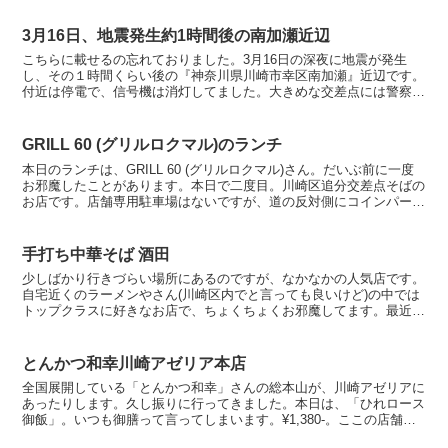
3月16日、地震発生約1時間後の南加瀬近辺
こちらに載せるの忘れておりました。3月16日の深夜に地震が発生
し、その１時間くらい後の『神奈川県川崎市幸区南加瀬』近辺です。
付近は停電で、信号機は消灯してました。大きめな交差点には警察官
が出て、交通整理を行ってました。ガソリンスタンドは非常...
GRILL 60 (グリルロクマル)のランチ
本日のランチは、GRILL 60 (グリルロクマル)さん。だいぶ前に一度
お邪魔したことがあります。本日で二度目。川崎区追分交差点そばの
お店です。店舗専用駐車場はないですが、道の反対側にコインパーキ
ング、お隣にスーパーのライフがあるので、お食...
手打ち中華そば 酒田
少しばかり行きづらい場所にあるのですが、なかなかの人気店です。
自宅近くのラーメンやさん(川崎区内でと言っても良いけど)の中では
トップクラスに好きなお店で、ちょくちょくお邪魔してます。最近超
人気で毎日大行列らしい、南加瀬の日陰さんほどではあり...
とんかつ和幸川崎アゼリア本店
全国展開している「とんかつ和幸」さんの総本山が、川崎アゼリアに
あったりします。久し振りに行ってきました。本日は、「ひれロース
御飯」。いつも御膳って言ってしまいます。¥1,380-。ここの店舗の
特長は、やはりお釜で提供されるご飯。これが美味し...