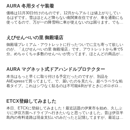
AURA 冬用タイヤ装着
価格は11月30日付けのものです。12月からアルミは値上がりしてい
るはずです。雪はほとんど降らない南関東在住ですが、車を通勤にも
使ってるので、万が一の降雪時に車が使えないのは困ります。でも、
納車以降お金使いすぎててもうヤバいので、少しでも安...
えびせんべいの里 御殿場店
御殿場プレミアム・アウトレットに行ったついでに立ち寄って欲しい
のが、「えびせんべいの里 御殿場店」です。アウトレットから車で5
分。めちゃくちゃ多数のせんべいが売ってます。ほとんどの商品が試
食コーナーで味見できるのも嬉しい。種類が多くて迷った...
AURA マグネット式ドアハンドルプロテクター
本当はもっと早くに取り付ける予定だったのですが、別品を
AliExpressて買ってまして。で、届いたのを見たら、超ペラペラな粘
着タイプ。これはシワなく貼るのは不可能&剥がすときにボロボロに
なって後悔すると思い使用を断念。Amazonでマグネ...
ETCX登録してみました
本日、ETCXに登録してみました！最近話題の伊東市を始め、久しぶ
りに伊豆方面へドライブへ行きたいなと思っていました。昔は伊豆半
島内の有料道路は現金支払いのみだったと記憶してますが、最近は
ETCXへの対応が進んでいるようなので、利用するかどう...