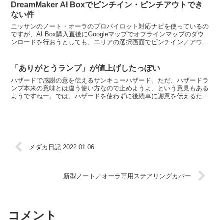
DreamMaker AI Boxでピンチイン・ピンチアウトでき
ない件
ニッサンのノート・オーラのプロパイロット対応ナビを使っているの
ですが、AI Box購入直後にGoogleマップでオフラインマップのダウ
ンロードを行おうとしても、エリアの選択画面でピンチイン／アウト
が出来ないため実質使えないということを書きま...
「ありがとうランプ」が値上げしたっぽい
ハザードで感謝の意を伝えるサンキューハザード。ただ、ハザードラ
ンプ本来の意味とは違う使い方なので止めようよ、という意見もある
ようですねー。では、ハザードを使わずに後続車に謝意を伝えるため
の代替はどうしましょうということで、最近メディアなどに...
メダカ日記 2022.01.06
新型ノート／オーラ専用ステアリングカバー
コメント