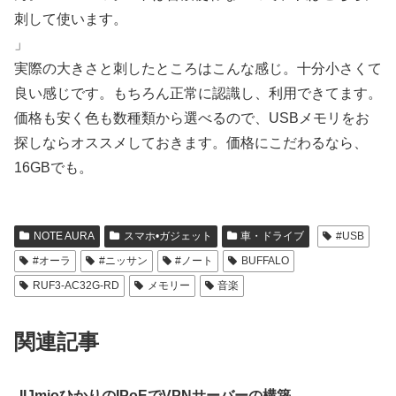
刺して使います。
」
実際の大きさと刺したところはこんな感じ。十分小さくて
良い感じです。もちろん正常に認識し、利用できてます。
価格も安く色も数種類から選べるので、USBメモリをお
探しならオススメしておきます。価格にこだわるなら、
16GBでも。
NOTE AURA
スマホ•ガジェット
車・ドライブ
#USB
#オーラ
#ニッサン
#ノート
BUFFALO
RUF3-AC32G-RD
メモリー
音楽
関連記事
IIJmioひかりのIPoEでVPNサーバーの構築