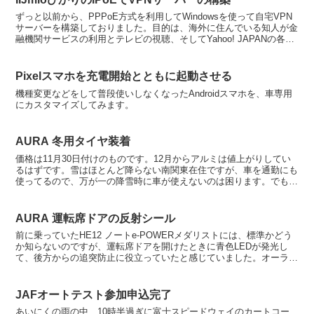
ずっと以前から、PPPoE方式を利用してWindowsを使って自宅VPN
サーバーを構築しておりました。目的は、海外に住んでいる知人が金
融機関サービスの利用とテレビの視聴、そしてYahoo! JAPANの各種
サービスを利用できるようにするため...
Pixelスマホを充電開始とともに起動させる
機種変更などをして普段使いしなくなったAndroidスマホを、車専用
にカスタマイズしてみます。
AURA 冬用タイヤ装着
価格は11月30日付けのものです。12月からアルミは値上がりしてい
るはずです。雪はほとんど降らない南関東在住ですが、車を通勤にも
使ってるので、万が一の降雪時に車が使えないのは困ります。でも、
納車以降お金使いすぎててもうヤバいので、少しでも安...
AURA 運転席ドアの反射シール
前に乗っていたHE12 ノートe-POWERメダリストには、標準かどう
か知らないのですが、運転席ドアを開けたときに青色LEDが発光し
て、後方からの追突防止に役立っていたと感じていました。オーラに
はもちろん同じLEDがついているだろうと思って...
JAFオートテスト参加申込完了
あいにくの雨の中、10時半過ぎに富士スピードウェイのカートコー