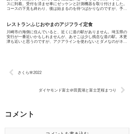
スに到着。受付を済ませ車にゼッケンと計測機器を取り付けました。
コースの下見も終わり、後は始まるのを待つばかりなのですが、予定
では13時半くらいに開始らしい。それまで何してたら良い...
レストランふじおやまのアジフライ定食
川崎市の海側に住んでいると、近くに道の駅がありません。埼玉県の
安行が一番近いかもしれませんが、あそこは少し残念な道の駅。木更
津も近いと思うのですが、アクアラインを使わないとダメなのがネッ
ク。ということでよく行く道の駅は、「ふじおやま」と「足...
さくら🌸2022
ダイヤモンド富士＠田貫湖と富士芝桜まつり
コメント
コメントを書き込む