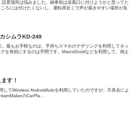
ました。設置場所は悩みました。納車前は送風口に付けようかと思ってた
ところには付けたくないし、運転席近くで声が届きやすい場所が良
シムラKD-249
可欠。最もお手軽なのは、手持ちスマホのテザリングを利用してネッ
有効にするのは手間です。MacroDroidなどを利用して、例え
使えます！
を利用してWireless AndroidAutoを利用していたのですが、不具合によ
kerのCarPla...