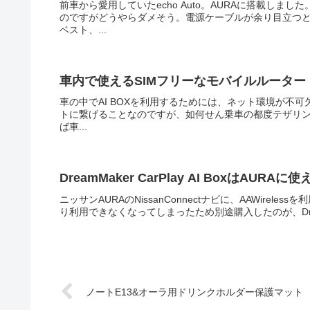
前車から愛用していたecho Auto。AURAに搭載し
のですがどうやらダメそう。電源ケーブルが余り目立つ
ベスト、...
車内で使えるSIMフリーなモバイルルーター カ
車の中でAI BOXを利用するためには、ネット環境が不
トに繋げることなのですが、如何せん乗車の都度テザリングを
ば車...
DreamMaker CarPlay AI BoxはAURAに
ニッサンAURAのNissanConnectナビに、AAWireless
り利用できなくなってしまったため別途購入したのが、DreamMa
ノートE13&オーラ用ドリンクホルダー保護マット