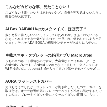
こんなピカピカな車、見たことない！
スゴくない？乗りたいとは思わないけど。自分が写り込まないように
撮るのが大変です。
AI Box DAIB001Aのカスタマイズ、ほぼ完了？
数ヶ月前に購入しいろいろイジっていたAI Box。まぁこれでいいか
なぁレベルまでできた気がするので、一旦これで終わりにしようと思
います。そもそもDAIB001Aの標準ランチャーがあまりにも使いにく
かったのと、いくつか納得がいかない「仕様」を...
車載スマホ・タブレットの必須アプリ MacroDroid
うちの車のネット環境なのですが、大容量なモバイルルーターと
Androidタブレット、Androidスマホとなってまして、タブレットは
Wi-Fi接続のみ、スマホはSIMが入ってるので気分でモバイルかWi-Fi
を使い分けてます。今回スマホをGa...
AURA フットレストカバー
先代もそうでしたが、フットレストが剥き出しだったので、カバーを
取り付け。オーラは運転席のフロアカーペットが小さい気がするんで
すよねぇ。ブレーキペダルや特にアクセルペダルの裏側も、も少しカ
バーしていただきたかった。結構汚れることが多いです。新...