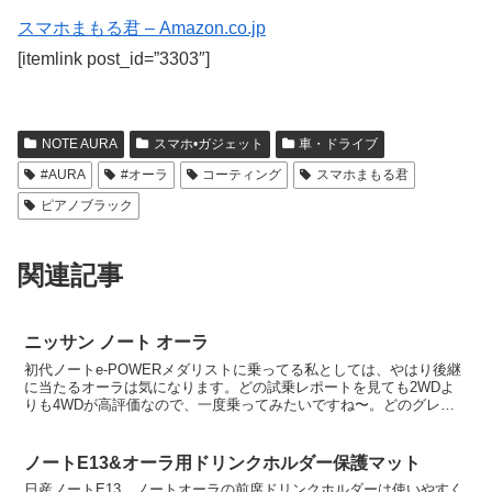
スマホまもる君 – Amazon.co.jp
[itemlink post_id=”3303″]
NOTE AURA
スマホ•ガジェット
車・ドライブ
#AURA
#オーラ
コーティング
スマホまもる君
ピアノブラック
関連記事
ニッサン ノート オーラ
初代ノートe-POWERメダリストに乗ってる私としては、やはり後継
に当たるオーラは気になります。どの試乗レポートを見ても2WDよ
りも4WDが高評価なので、一度乗ってみたいですね〜。どのグレー
ドなのかは調べてないのでアレなのですが、BOSEの...
ノートE13&オーラ用ドリンクホルダー保護マット
日産ノートE13、ノートオーラの前席ドリンクホルダーは使いやすく