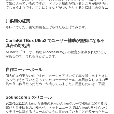
て気に入っているのですが、ドリンク底面が当たるところが結構汚れ
てしまうようです。ここにシミなどがついたりすると掃除も面倒なの
で、シートを作ってみました。室内のあらゆるところを保...
川俣湖の紅葉
キレイでした。後で動画も上げられたら上げてみます。
CarlinKit TBox Ultra2 でユーザー補助が無効になる不
具合の対処法
AI Boxで「ユーザー補助 (Accessibility)」の設定が保存されないこと
があるので、それを何とかします。
自作コーナーポール
個人的は必要ないのですが、カーシェアリングで車を貸し出すときに
あったほうが良いと思っていたコーナーポール。本日は久しぶりの天
気の良い休日だったため、作成してみました。用意したのは、下記の
2つ。 ・ダイソー 吸盤穴付2個 110円 JAN45...
Soundcore 3 のリコール
2025/10/21にAnkerから発表のあったAnkerグループ4製品に関するお
詫びと自主回収のお知らせ。ネットニュースではAnkerのモバイルバ
ッテリーに対するリコールのように書かれていることが多かったため