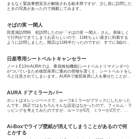
まもなく緊急事態宣言が解除される栃木県ですが、少し前に訪問した
ときの写真があったので掲載してみます。
そばの実 一閑人
田貫湖訪問時、初訪問したのが「そばの実 一閑人」さん。美味しく
て行列ができてしまうお店らしいので、11時ちょい過ぎに到着する
ように訪問しました。開店は11時半だったのですが、すでに3組の先
客さんがいました。お蕎麦は2種類あって、冷たい蕎麦で...
日産専用シートベルトキャンセラー
ノートE13やAURAでは、乗員検知機能(シートベルトリマインダー)
がついているため後部座席に重めの荷物を置くと、シートベルトをし
ろと注意されてしまいます。AURAで後部座席に人を乗せたことがな
いワタシは、これがウザかったのでシートベルトキ...
AURA ドアミラーカバー
ホントはオレンジベースで、ルーフ&ミラーがブラックにしたかった
んです。純正ではもちろんそんな設定はなかったので、フィルム・ラ
ッピングを考えてみたのですが、ルーフが5万、ミラーが2万で、耐
用年数は2年と聞いて諦めました。ミラーカバーのブラック...
Ai-Boxでライブ壁紙が消えてしまうことがあるので何
とかする