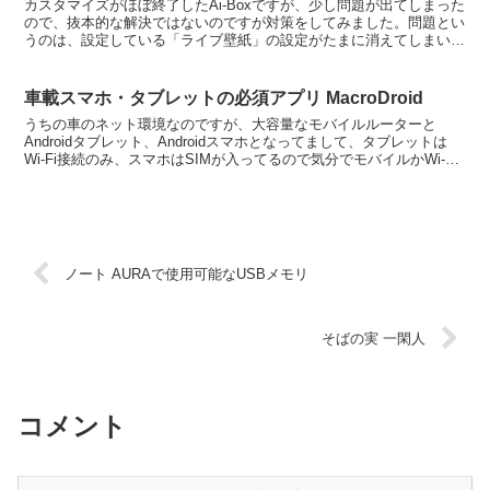
カスタマイズがほぼ終了したAi-Boxですが、少し問題が出てしまった
ので、抜本的な解決ではないのですが対策をしてみました。問題とい
うのは、設定している「ライブ壁紙」の設定がたまに消えてしまい黒
背景になってしまうこと。頻度としては、毎日運転を...
車載スマホ・タブレットの必須アプリ MacroDroid
うちの車のネット環境なのですが、大容量なモバイルルーターと
Androidタブレット、Androidスマホとなってまして、タブレットは
Wi-Fi接続のみ、スマホはSIMが入ってるので気分でモバイルかWi-Fi
を使い分けてます。今回スマホをGa...
ノート AURAで使用可能なUSBメモリ
そばの実 一閑人
コメント